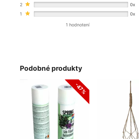
2
0x
1
0x
1 hodnotení
podobné produkty
-47%