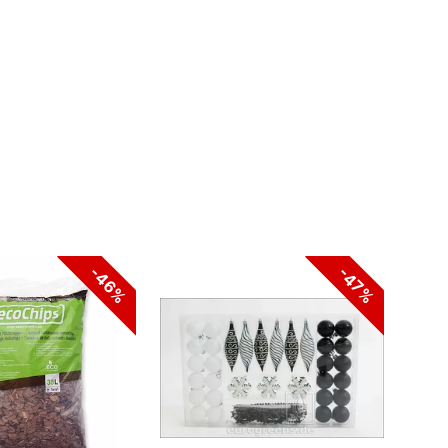
-46%
-47%