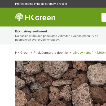
Profesionálne imitácie stromov a rastlín
HK Green
Exkluzívny sortiment
Na našich stránkach ponúkame výhradne kvalitné produkty od
popredných svetových výrobcov.
HK Green
Príslušenstvo a doplnky
Lávový kameň - 1200m