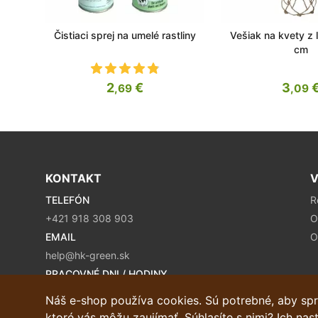
Čistiaci sprej na umelé rastliny
Vešiak na kvety z 
cm
2
€
3
,69
,09
KONTAKT
V
TELEFÓN
R
+421 918 308 903
O
EMAIL
O
help@hk-green.sk
PRACOVNÉ DNI / HODINY
Pondelok - Piatok / 9:00 – 16:00
Náš e-shop používa cookies. Sú potrebné, aby spr
ktoré vás môžu zaujímať. Súhlasíte s nimi? Ich na