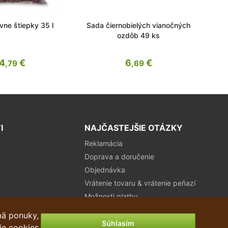
vne štiepky 35 l
Sada čiernobielých vianočných
ozdôb 49 ks
4
€
6
€
,79
,69
I
NAJČASTEJŠIE OTÁZKY
Reklamácia
Doprava a doručenie
Objednávka
Vrátenie tovaru & vrátenie peňazí
Možnosti platby
mä ponuky,
Súhlasím
ie cookies.