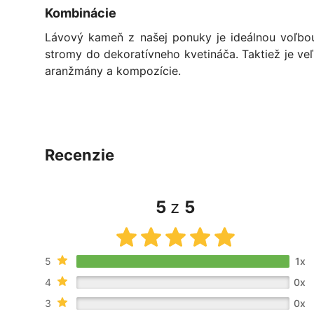
Kombinácie
Lávový kameň z našej ponuky je ideálnou voľbou
stromy do dekoratívneho kvetináča. Taktiež je v
aranžmány a kompozície.
recenzie
5
z
5
5
1x
4
0x
3
0x