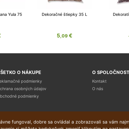
lana Yula 75
Dekoračné štiepky 35 L
Dekoratí
€
5
€
,09
ŠETKO O NÁKUPE
O SPOLOČNOST
eklamačné podmienky
Kontakt
chrana osobných údajov
O nás
bchodné podmienky
ávne fungoval, dobre sa ovládal a zobrazovali sa vám naj
stavenie si môžete kedykoľvek zmeniť kliknutím na nastaven