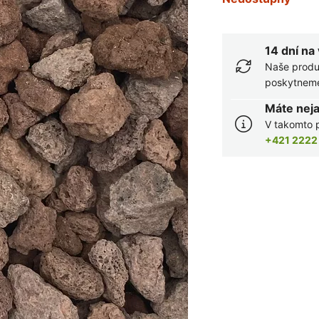
14 dní na
Naše produ
poskytneme 
Máte nej
V takomto p
+421 2222