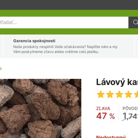
Garancia spokojnosti
Naše produkty nesplnili Vaše očakávania? Napíšte nám a my
Vám poskytneme zľavu alebo vrátime celú platbu.
l
Lávový k
ZĽAVA
PÔVOD
47
1
%
,74
Nedostupný