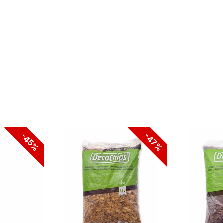
-45%
-47%