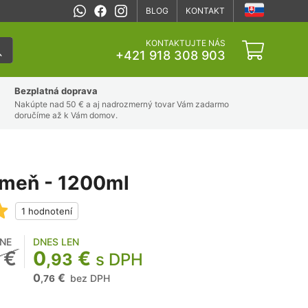
BLOG
KONTAKT
KONTAKTUJTE NÁS
+421 918 308 903
Bezplatná doprava
Nakúpte nad 50 € a aj nadrozmerný tovar Vám zadarmo
doručíme až k Vám domov.
ameň - 1200ml
NE
DNES LEN
€
0
€
,93
s DPH
0
€
bez DPH
,76