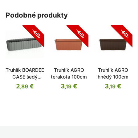
podobné produkty
-46%
-46%
-46%
Truhlík BOARDEE
Truhlík AGRO
Truhlík AGRO
CASE šedý
terakota 100cm
hnědý 100cm
kámen 58,7cm
2
€
3
€
3
€
,89
,19
,19