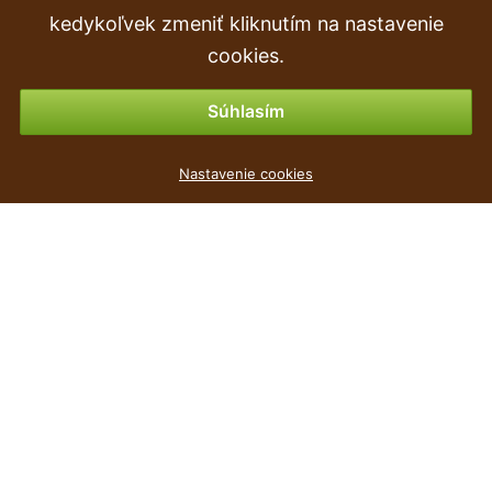
Objednávka
kedykoľvek zmeniť kliknutím na nastavenie
Vrátenie tovaru & vrátenie peňazí
cookies.
Možnosti platby
Súhlasím
Truhlík s miskou RESPANA SET šedý kámen 78,6 cm
Nastavenie cookies
3 €