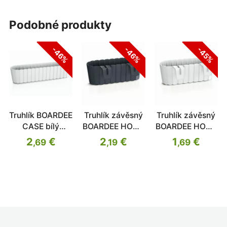
podobné produkty
-46%
-46%
-45%
Truhlík BOARDEE
Truhlík závěsný
Truhlík závěsný
CASE bílý
BOARDEE HOOK
BOARDEE HOOK
58,7cm
antracit 38,3cm
bílý 38,3cm
2
€
2
€
1
€
,69
,19
,69