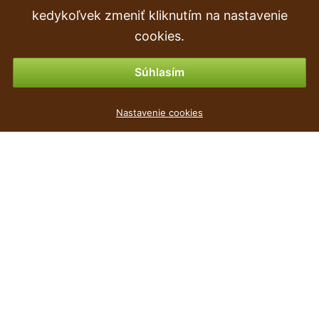
Objednávka
kedykoľvek zmeniť kliknutím na nastavenie
Vrátenie tovaru & vrátenie peňazí
cookies.
Možnosti platby
Súhlasím
Truhlík s miskou RATOLLA CASE bílý 39,1cm
Nastavenie cookies
2
€
,39