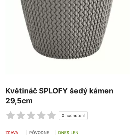
Květináč SPLOFY šedý kámen
29,5cm
ZĽAVA
PÔVODNE
DNES LEN