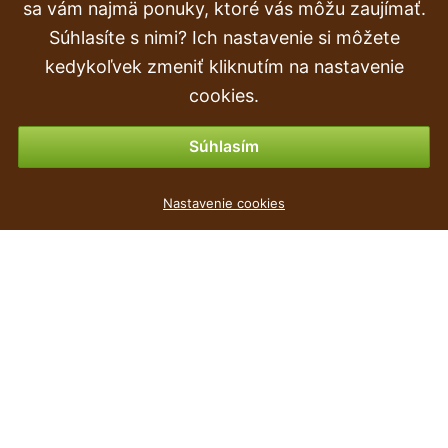
Doprava a doručenie
sa vám najmä ponuky, ktoré vás môžu zaujímať.
Súhlasíte s nimi? Ich nastavenie si môžete
Objednávka
kedykoľvek zmeniť kliknutím na nastavenie
Vrátenie tovaru & vrátenie peňazí
cookies.
Možnosti platby
Súhlasím
Květináč SPLOFY šedý kámen 29,5cm
Nastavenie cookies
4
€
,49