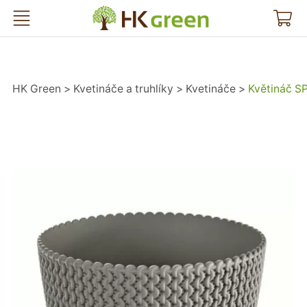
HK Green
HK Green
Kvetináče a truhlíky
Kvetináče
Květináč S