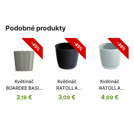
podobné produkty
-45%
-45%
-46%
Květináč
Květináč
Květináč
BOARDEE BASIC
RATOLLA
RATOLLA
šedý kámen
ROUND antracit
ROUND bílý
3
€
3
€
4
€
,19
,09
,09
28,5cm
30cm
30cm