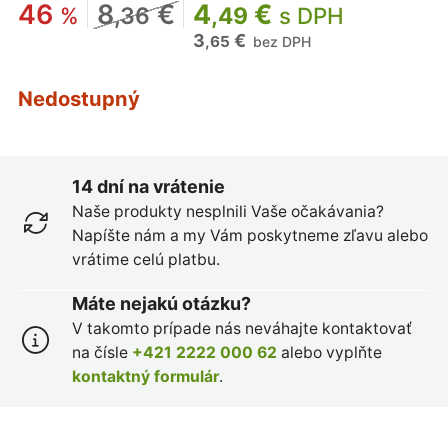
46
8
€
4
€
%
,36
,49
s DPH
3
€
,65
bez DPH
Nedostupný
14 dní na vrátenie
Naše produkty nesplnili Vaše očakávania?
Napíšte nám a my Vám poskytneme zľavu alebo
vrátime celú platbu.
Máte nejakú otázku?
V takomto prípade nás neváhajte kontaktovať
na čísle
+421 2222 000 62
alebo vyplňte
kontaktný formulár
.