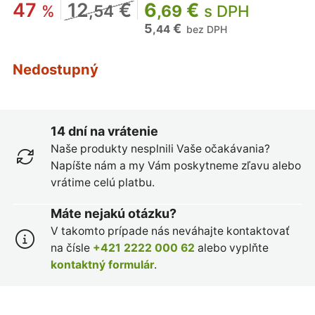
47
12
€
6
€
%
,54
,69
s DPH
5
€
,44
bez DPH
Nedostupný
14 dní na vrátenie
Naše produkty nesplnili Vaše očakávania?
Napíšte nám a my Vám poskytneme zľavu alebo
vrátime celú platbu.
Máte nejakú otázku?
V takomto prípade nás neváhajte kontaktovať
na čísle
+421 2222 000 62
alebo vyplňte
kontaktný formulár
.