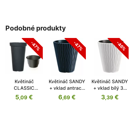
podobné produkty
-47%
-47%
-46%
Květináč
Květináč SANDY
Květináč SANDY
CLASSIC
+ vklad antracit
+ vklad bílý 39
TOWER antracit
39 cm
cm
5
€
6
€
3
€
,09
,69
,39
30cm