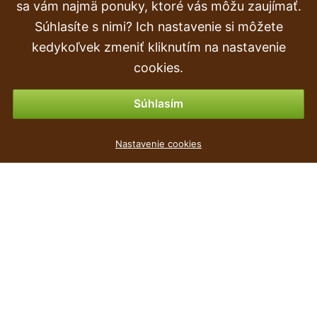
Doprava a doručenie
sa vám najmä ponuky, ktoré vás môžu zaujímať.
Súhlasíte s nimi? Ich nastavenie si môžete
Objednávka
kedykoľvek zmeniť kliknutím na nastavenie
Vrátenie tovaru & vrátenie peňazí
cookies.
Možnosti platby
Súhlasím
Květináč SAND SLIM + vklad šedý kámen 29,6 cm
Nastavenie cookies
6
€
,69