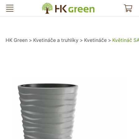
HK Green
HK Green
Kvetináče a truhlíky
Kvetináče
Květináč S