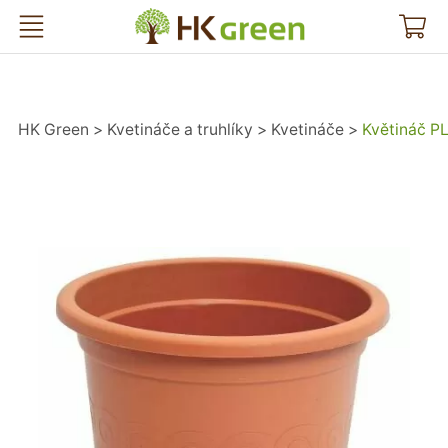
HK Green
HK Green
Kvetináče a truhlíky
Kvetináče
Květináč P