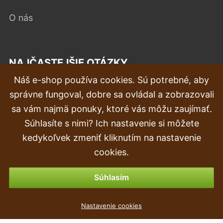
O nás
NAJČASTEJŠIE OTÁZKY
Náš e-shop používa cookies. Sú potrebné, aby
Reklamácia
správne fungoval, dobre sa ovládal a zobrazovali
Doprava a doručenie
sa vám najmä ponuky, ktoré vás môžu zaujímať.
Súhlasíte s nimi? Ich nastavenie si môžete
Objednávka
kedykoľvek zmeniť kliknutím na nastavenie
Vrátenie tovaru & vrátenie peňazí
cookies.
Možnosti platby
Súhlasím
Květináč PLASTICA terakota 11cm
Nastavenie cookies
0
€
,51