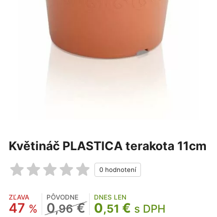
Květináč PLASTICA terakota 11cm
ZĽAVA
PÔVODNE
DNES LEN
47
0
€
0
€
%
,96
,51
s DPH