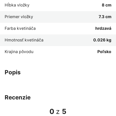
Hĺbka vložky
8 cm
Priemer vložky
7.3 cm
Farba kvetináča
hrdzavá
Hmotnosť kvetináča
0.026 kg
Krajina pôvodu
Poľsko
popis
recenzie
0
z
5