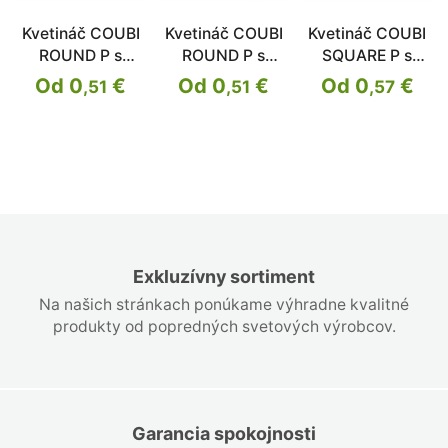
Kvetináč COUBI
Kvetináč COUBI
Kvetináč COUBI
ROUND P s
ROUND P s
SQUARE P s
miskou
miskou
miskou
Od 0
€
Od 0
€
Od 0
€
,51
,51
,57
Exkluzívny sortiment
Na našich stránkach ponúkame výhradne kvalitné
produkty od popredných svetových výrobcov.
Garancia spokojnosti