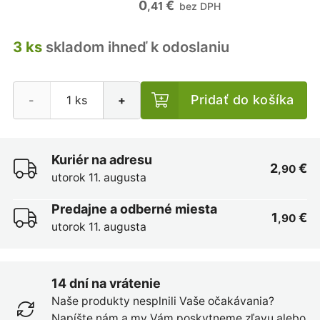
0
€
,41
bez DPH
3 ks
skladom ihneď k odoslaniu
Pridať do košíka
-
+
Kuriér na adresu
2
€
,90
utorok 11. augusta
Predajne a odberné miesta
1
€
,90
utorok 11. augusta
14 dní na vrátenie
Naše produkty nesplnili Vaše očakávania?
Napíšte nám a my Vám poskytneme zľavu alebo