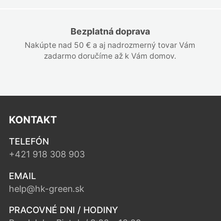
Bezplatná doprava
Nakúpte nad 50 € a aj nadrozmerný tovar Vám
zadarmo doručíme až k Vám domov.
KONTAKT
TELEFÓN
+421 918 308 903
EMAIL
help@hk-green.sk
PRACOVNÉ DNI / HODINY