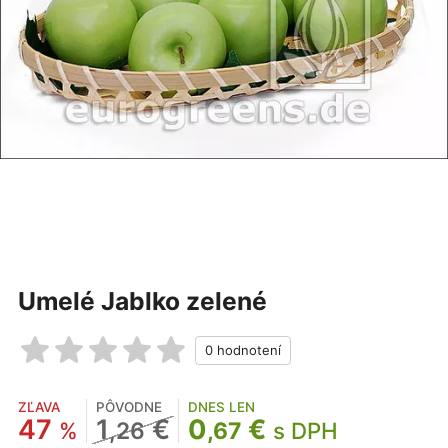
Umelé Jablko zelené
ZĽAVA
PÔVODNE
DNES LEN
47
1
€
0
€
%
,26
,67
s DPH