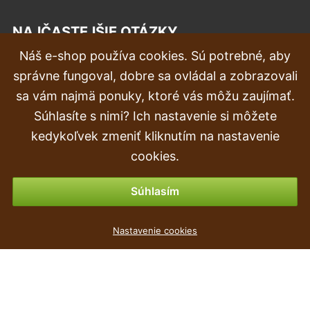
NAJČASTEJŠIE OTÁZKY
Náš e-shop používa cookies. Sú potrebné, aby
Reklamácia
správne fungoval, dobre sa ovládal a zobrazovali
Doprava a doručenie
sa vám najmä ponuky, ktoré vás môžu zaujímať.
Súhlasíte s nimi? Ich nastavenie si môžete
Objednávka
kedykoľvek zmeniť kliknutím na nastavenie
Vrátenie tovaru & vrátenie peňazí
cookies.
Možnosti platby
Súhlasím
Umelé Jablko zelené
Nastavenie cookies
0
€
,67