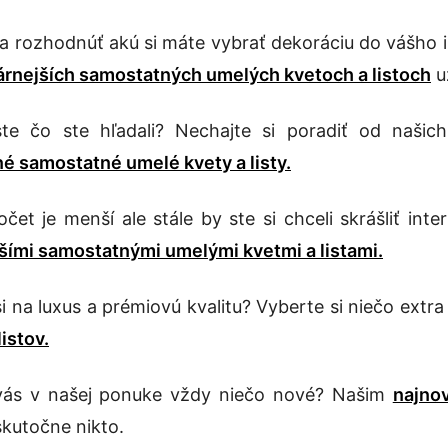
a rozhodnúť akú si máte vybrať dekoráciu do vášho i
árnejších samostatných umelých kvetoch a listoch
u
ste čo ste hľadali? Nechajte si poradiť od naši
é samostatné umelé kvety a listy.
čet je menší ale stále by ste si chceli skrášliť inte
jšími samostatnými umelými kvetmi a listami.
si na luxus a prémiovú kvalitu? Vyberte si niečo extr
listov.
vás v našej ponuke vždy niečo nové? Našim
najno
kutočne nikto.