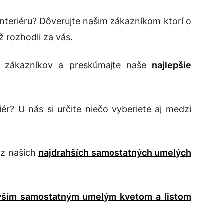
nteriéru? Dôverujte našim zákazníkom ktorí o
ž rozhodli za vás.
ch zákazníkov a preskúmajte naše
najlepšie
riér? U nás si určite niečo vyberiete aj medzi
a z našich
najdrahších samostatných umelých
vším samostatným umelým kvetom a listom