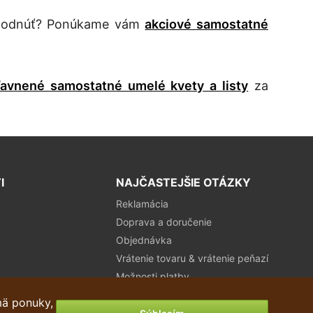
ozhodnúť? Ponúkame vám
akciové samostatné
ľavnené samostatné umelé kvety a listy
za
I
NAJČASTEJŠIE OTÁZKY
Reklamácia
Doprava a doručenie
Objednávka
Vrátenie tovaru & vrátenie peňazí
Možnosti platby
mä ponuky,