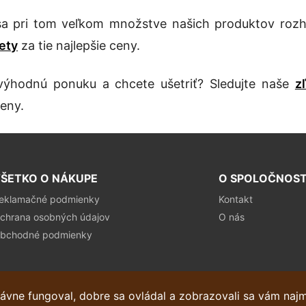
sa pri tom veľkom množstve našich produktov r
ety
za tie najlepšie ceny.
výhodnú ponuku a chcete ušetriť? Sledujte naše
z
eny.
ŠETKO O NÁKUPE
O SPOLOČNOST
eklamačné podmienky
Kontakt
chrana osobných údajov
O nás
bchodné podmienky
ávne fungoval, dobre sa ovládal a zobrazovali sa vám naj