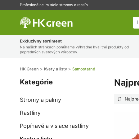
Profesionálne imitácie stromov a rastlín
HK Green
Exkluzívny sortiment
Na našich stránkach ponúkame výhradne kvalitné produkty od
popredných svetových výrobcov.
HK Green
Kvety a listy
Samostatné
Najpr
Kategórie
Najpre
Stromy a palmy
Rastliny
Popínavé a visiace rastliny
Kvety a listy