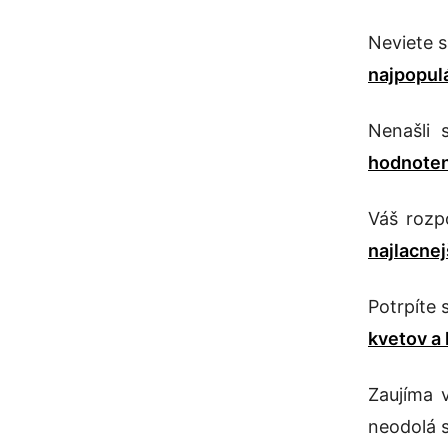
Neviete s
najpopul
Nenašli 
hodnoten
Váš rozpo
najlacne
Potrpíte 
kvetov a 
Zaujíma 
neodolá s