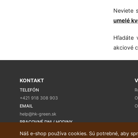
Neviete 
umelé kv
Hľadáte 
akciové c
KONTAKT
V
TELEFÓN
R
+421 918 308 903
O
EMAIL
O
help@hk-green.sk
PRACOVNÉ DNI / HODINY
Pondelok - Piatok / 9:00 – 16:00
Náš e-shop používa cookies. Sú potrebné, aby spr