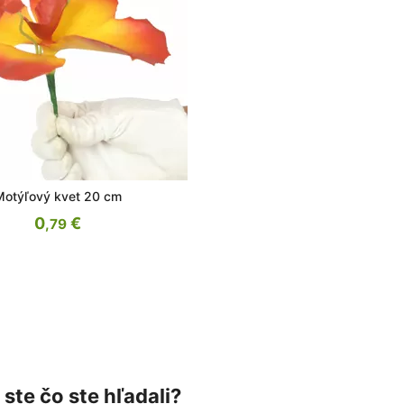
Motýľový kvet 20 cm
0
€
,79
 ste čo ste hľadali?