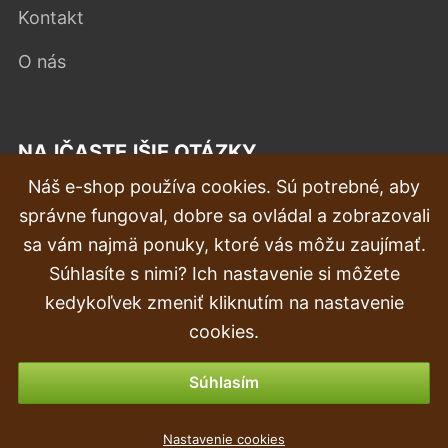
Kontakt
O nás
NAJČASTEJŠIE OTÁZKY
Náš e-shop používa cookies. Sú potrebné, aby
Reklamácia
správne fungoval, dobre sa ovládal a zobrazovali
Doprava a doručenie
sa vám najmä ponuky, ktoré vás môžu zaujímať.
Súhlasíte s nimi? Ich nastavenie si môžete
Objednávka
kedykoľvek zmeniť kliknutím na nastavenie
Vrátenie tovaru & vrátenie peňazí
cookies.
Možnosti platby
Súhlasím
Nastavenie cookies