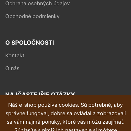
Ochrana osobných údajov
Obchodné podmienky
O SPOLOČNOSTI
Kontakt
O nás
NAJČASTEJŠIE OTÁZKY
Náš e-shop používa cookies. Sú potrebné, aby
Reklamácia
správne fungoval, dobre sa ovládal a zobrazovali
Doprava a doručenie
sa vám najmä ponuky, ktoré vás môžu zaujímať.
Súhlasíte s nimi? Ich nastavenie si môžete