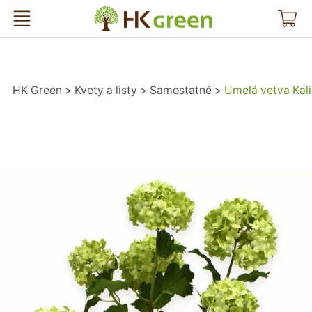
HK Green
HK Green
Kvety a listy
Samostatné
Umelá vetva Kal