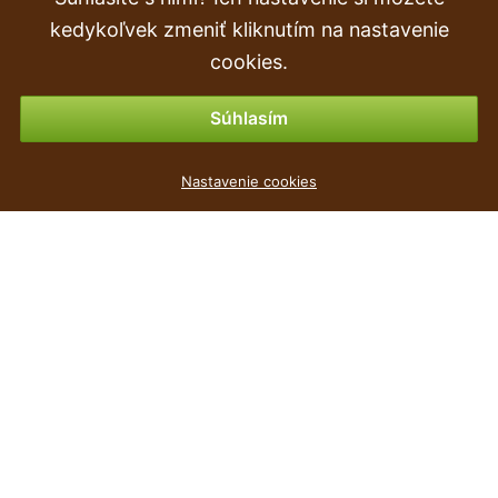
Objednávka
kedykoľvek zmeniť kliknutím na nastavenie
Vrátenie tovaru & vrátenie peňazí
cookies.
Možnosti platby
Súhlasím
Umelá vetva Kalina 110 cm
Nastavenie cookies
6
€
,69