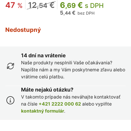
47
12
€
6
€
%
,54
,69
s DPH
5
€
,44
bez DPH
Nedostupný
14 dní na vrátenie
Naše produkty nesplnili Vaše očakávania?
Napíšte nám a my Vám poskytneme zľavu alebo
vrátime celú platbu.
Máte nejakú otázku?
V takomto prípade nás neváhajte kontaktovať
na čísle
+421 2222 000 62
alebo vyplňte
kontaktný formulár
.