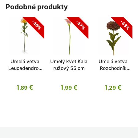
podobné produkty
-46%
-47%
-43%
Umelá vetva
Umelý kvet Kala
Umelá vetva
Leucadendron
ružový 55 cm
Rozchodník
oranžová 60 cm
červený 50 cm
1
€
1
€
1
€
,89
,99
,29