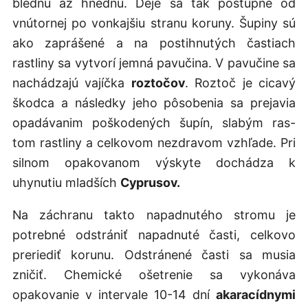
blednú až hnednú. Deje sa tak postupne od
vnútornej po vonkajšiu stranu koruny. Šupiny sú
ako zaprášené a na postihnutých častiach
rastliny sa vytvorí jemná pavučina. V pavučine sa
nachádzajú vajíčka
roztočov
. Roztoč je cicavý
škodca a následky jeho pôsobenia sa prejavia
opadávanim poškodených šupín, slabým ras-
tom rastliny a celkovom nezdravom vzhľade. Pri
silnom opakovanom výskyte dochádza k
uhynutiu mladších
Cyprusov.
Na záchranu takto napadnutého stromu je
potrebné odstrániť napadnuté časti, celkovo
preriediť korunu. Odstránené časti sa musia
zničiť. Chemické ošetrenie sa vykonáva
opakovanie v intervale 10-14 dní
akaracídnymi