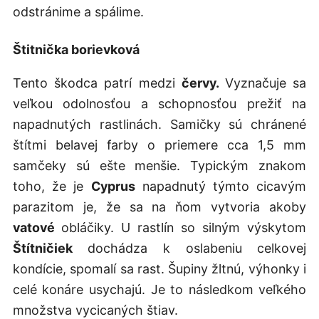
odstránime a spálime.
Štitnička borievková
Tento škodca patrí medzi
červy.
Vyznačuje sa
veľkou odolnosťou a schopnosťou prežiť na
napadnutých rastlinách. Samičky sú chránené
štítmi belavej farby o priemere cca 1,5 mm
samčeky sú ešte menšie. Typickým znakom
toho, že je
Cyprus
napadnutý týmto cicavým
parazitom je, že sa na ňom vytvoria akoby
vatové
obláčiky. U rastlín so silným výskytom
Štítničiek
dochádza k oslabeniu celkovej
kondície, spomalí sa rast. Šupiny žltnú, výhonky i
celé konáre usychajú. Je to následkom veľkého
množstva vycicaných štiav.