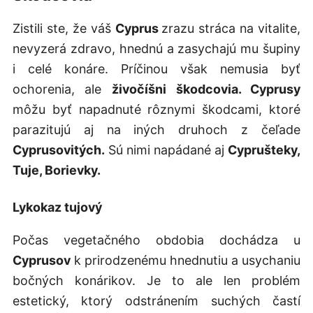
Zistili ste, že váš
Cyprus
zrazu stráca na vitalite,
nevyzerá zdravo, hnednú a zasychajú mu šupiny
i celé konáre. Príčinou však nemusia byť
ochorenia, ale
živočíšni škodcovia. Cyprusy
môžu byť napadnuté rôznymi škodcami, ktoré
parazitujú aj na iných druhoch z čeľade
Cyprusovitých.
Sú nimi napádané aj
Cyprušteky,
Tuje, Borievky.
Lykokaz tujový
Počas vegetačného obdobia dochádza u
Cyprusov
k
prirodzenému
hnednutiu
a
usychaniu
bočných konárikov. Je to ale len problém
estetický, ktorý odstránením suchých častí