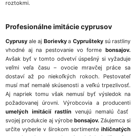
roztokmi.
Profesionálne imitácie cyprusov
Cyprusy
ale aj
Borievky
a
Cyprušteky
sú rastliny
vhodné aj na pestovanie
vo forme
bonsajov.
Avšak byť v tomto odvetví úspešný si vyžaduje
veľmi veľa času – ovocie mravčej práce sa
dostaví až po niekoľkých rokoch. Pestovateľ
musí mať nemalé skúsenosti a veľkú trpezlivosť.
Aj napriek tomu však nemusí byť výsledok na
požadovanej úrovni. Výrobcovia a producenti
umelých imitácií rastlín
venujú nemalú časť
svojej produkcie aj výrobe
bonsajov.
Záujemca si
určite vyberie v širokom sortimente
ihličnatých