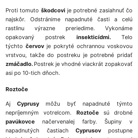
Proti tomuto
škodcovi
je potrebné zasiahnuť čo
najskôr. Odstránime napadnuté časti a celú
rastlinu výrazne preriedime. Vykonáme
opakovaný postrek
insekticídmi.
Telo
týchto
červov
je pokryté ochrannou voskovou
vrstvou, takže do postreku je potrebné pridať
zmáčadlo.
Postrek je vhodné viackrát zopakovať
asi po 10-tich dňoch.
Roztoče
Aj
Cyprusy
môžu byť napadnuté týmto
nepríjemným votrelcom.
Roztoče
sú drobné
pavúkovce
načervenalej farby.
Šupiny v
napadnutých častiach
Cyprusov
postupne