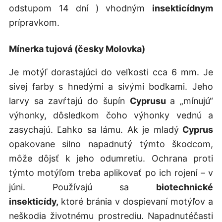
odstupom 14 dní ) vhodným
insekticídnym
prípravkom.
Mínerka tujová (česky Molovka)
Je motýľ dorastajúci do veľkosti cca 6 mm. Je
sivej farby s hnedými a sivými bodkami. Jeho
larvy sa zavŕtajú do šupín
Cyprusu
a „mínujú“
výhonky, dôsledkom čoho výhonky vednú a
zasychajú. Ľahko sa lámu. Ak je mladý
Cyprus
opakovane silno napadnutý týmto škodcom,
môže dôjsť k jeho odumretiu. Ochrana proti
týmto motýľom treba aplikovať po ich rojení – v
júni. Používajú sa
biotechnické
insekticídy,
ktoré bránia v dospievaní motýľov a
neškodia životnému prostrediu. Napadnutéčasti