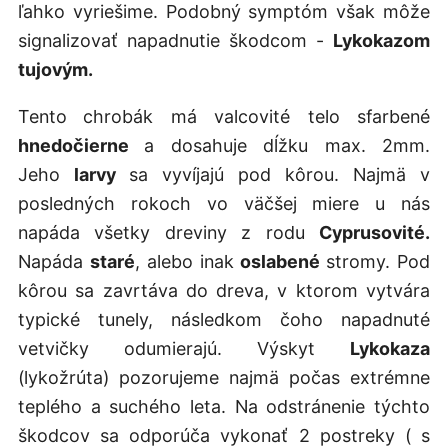
ľahko vyriešime. Podobný symptóm však môže
signalizovať napadnutie škodcom -
Lykokazom
tujovým.
Tento
chrobák má valcovité telo sfarbené
hnedočierne
a dosahuje dĺžku max. 2mm.
Jeho
larvy
sa vyvíjajú pod kôrou. Najmä v
posledných rokoch vo väčšej miere u nás
napáda všetky dreviny z rodu
Cyprusovité.
Napáda
staré
, alebo inak
oslabené
stromy. Pod
kôrou sa zavrtáva do dreva, v ktorom vytvára
typické tunely, následkom čoho napadnuté
vetvičky odumierajú. Výskyt
Lykokaza
(lykožrúta) pozorujeme najmä počas extrémne
teplého a suchého leta. Na odstránenie týchto
škodcov sa odporúča vykonať 2 postreky ( s