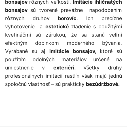
bonsajov
rôznych veľkostí.
Imitácie ihličnatých
bonsajov
sú tvorené prevážne napodobením
rôznych druhov
borovíc
. Ich precízne
vyhotovenie a
estetické
zladenie s použitými
kvetináčmi sú zárukou, že sa stanú veľmi
efektným doplnkom moderného bývania.
Vyrábané sú aj
imitácie bonsajov,
ktoré sú
použitím odolných materiálov určené na
umiestnenie v
exteriéri.
Všetky druhy
profesionálnych imitácií rastlín však majú jednú
spoločnú vlastnosť – sú prakticky
bezúdržbové.