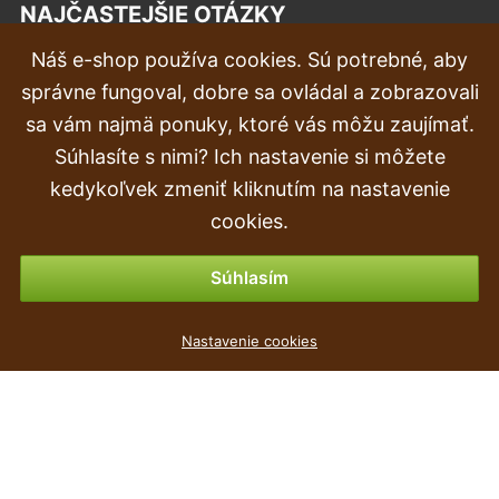
NAJČASTEJŠIE OTÁZKY
Náš e-shop používa cookies. Sú potrebné, aby
Reklamácia
správne fungoval, dobre sa ovládal a zobrazovali
Doprava a doručenie
sa vám najmä ponuky, ktoré vás môžu zaujímať.
Súhlasíte s nimi? Ich nastavenie si môžete
Objednávka
kedykoľvek zmeniť kliknutím na nastavenie
Vrátenie tovaru & vrátenie peňazí
cookies.
Možnosti platby
Súhlasím
Nastavenie cookies