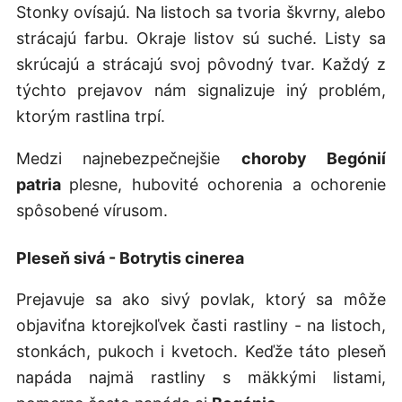
Stonky ovísajú. Na listoch sa tvoria škvrny, alebo
strácajú farbu. Okraje listov sú suché. Listy sa
skrúcajú a strácajú svoj pôvodný tvar. Každý z
týchto prejavov nám signalizuje iný problém,
ktorým rastlina trpí.
Medzi najnebezpečnejšie
choroby
Begónií
patria
plesne, hubovité ochorenia a ochorenie
spôsobené vírusom.
Pleseň sivá - Botrytis cinerea
Prejavuje sa ako sivý povlak, ktorý sa môže
objaviťna ktorejkoľvek časti rastliny - na listoch,
stonkách, pukoch i kvetoch. Keďže táto pleseň
napáda najmä rastliny s mäkkými listami,