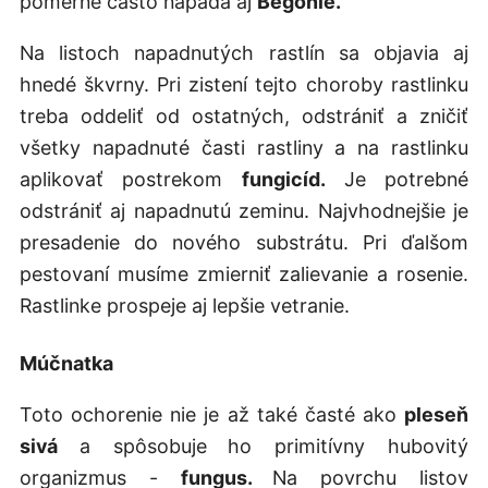
pomerne často napáda aj
Begónie.
Na listoch napadnutých rastlín sa objavia aj
hnedé škvrny.
Pri zistení tejto choroby rastlinku
treba oddeliť od ostatných, odstrániť a zničiť
všetky napadnuté časti rastliny a na rastlinku
aplikovať postrekom
fungicíd.
Je potrebné
odstrániť aj napadnutú zeminu. Najvhodnejšie je
presadenie do nového substrátu. Pri ďalšom
pestovaní musíme zmierniť zalievanie a rosenie.
Rastlinke prospeje aj lepšie vetranie.
Múčnatka
Toto ochorenie nie je až také časté ako
pleseň
sivá
a spôsobuje
ho primitívny hubovitý
organizmus -
fungus.
Na povrchu listov