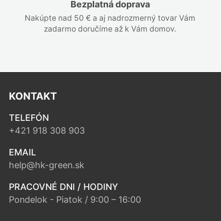
Bezplatná doprava
Nakúpte nad 50 € a aj nadrozmerný tovar Vám
zadarmo doručíme až k Vám domov.
KONTAKT
TELEFÓN
+421 918 308 903
EMAIL
help@hk-green.sk
PRACOVNÉ DNI / HODINY
Pondelok - Piatok / 9:00 – 16:00