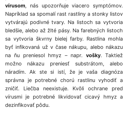
vírusom
, nás upozorňuje viacero symptómov.
Napríklad sa spomalí rast rastliny a stonky listov
vytvárajú podivné tvary. Na listoch sa vytvoria
bledšie, alebo až žlté pásy. Na farebných listoch
sa vytvoria škvrny bielej farby. Rastlina mohla
byť infikovaná už v čase nákupu, alebo nákazu
na ňu preniesol hmyz – napr.
vošky
. Taktiež
možno nákazu preniesť substrátom, alebo
náradím. Ak ste si istí, že je vaša diagnóza
správna je potrebné chorú rastlinu vyhodiť a
zničiť. Liečba neexistuje. Kvôli ochrane pred
vírusmi je potrebné likvidovať cicavý hmyz a
dezinfikovať pôdu.