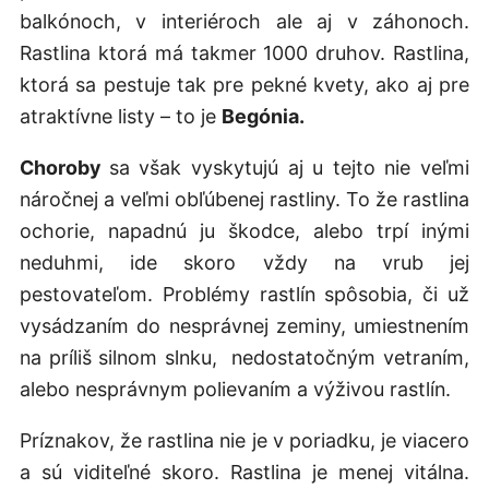
balkónoch, v interiéroch ale aj v záhonoch.
Rastlina ktorá má takmer 1000 druhov. Rastlina,
ktorá sa pestuje tak pre pekné kvety, ako aj pre
atraktívne listy – to je
Begónia.
Choroby
sa však vyskytujú aj u tejto nie veľmi
náročnej a veľmi obľúbenej rastliny. To že rastlina
ochorie, napadnú ju škodce, alebo trpí inými
neduhmi, ide skoro vždy na vrub jej
pestovateľom. Problémy rastlín spôsobia, či už
vysádzaním do nesprávnej zeminy, umiestnením
na príliš silnom slnku, nedostatočným vetraním,
alebo nesprávnym polievaním a výživou rastlín.
Príznakov, že rastlina nie je v poriadku, je viacero
a sú viditeľné skoro. Rastlina je menej vitálna.