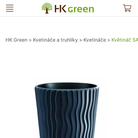
HK Green
HK Green
Kvetináče a truhlíky
Kvetináče
Květináč S