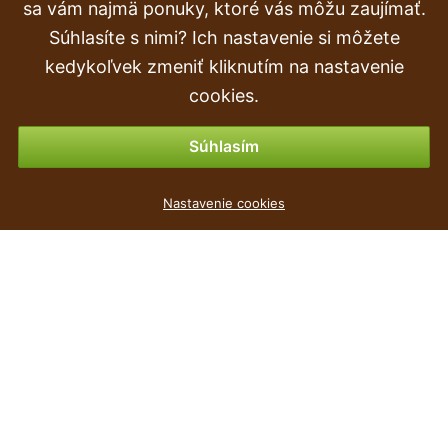
Doprava a doručenie
sa vám najmä ponuky, ktoré vás môžu zaujímať.
Súhlasíte s nimi? Ich nastavenie si môžete
Objednávka
kedykoľvek zmeniť kliknutím na nastavenie
Vrátenie tovaru & vrátenie peňazí
cookies.
Možnosti platby
Súhlasím
Květináč SANDY SLIM + vklad antracit 29,7 cm
Nastavenie cookies
6
€
,69