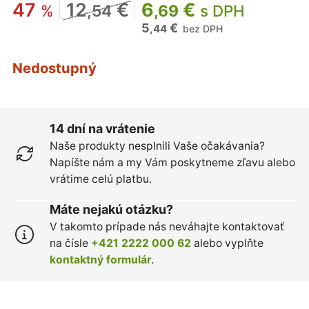
47
12
€
6
€
%
,54
,69
s DPH
5
€
,44
bez DPH
Nedostupný
14 dní na vrátenie
Naše produkty nesplnili Vaše očakávania?
Napíšte nám a my Vám poskytneme zľavu alebo
vrátime celú platbu.
Máte nejakú otázku?
V takomto prípade nás neváhajte kontaktovať
na čísle
+421 2222 000 62
alebo vyplňte
kontaktný formulár
.