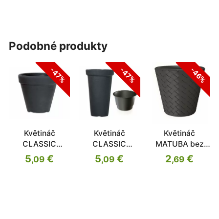
podobné produkty
-47%
-47%
-46%
Květináč
Květináč
Květináč
CLASSIC
CLASSIC
MATUBA bez
antracit 40cm
TOWER antracit
vkladu antracit
5
€
5
€
2
€
,09
,09
,69
30cm
38,8cm