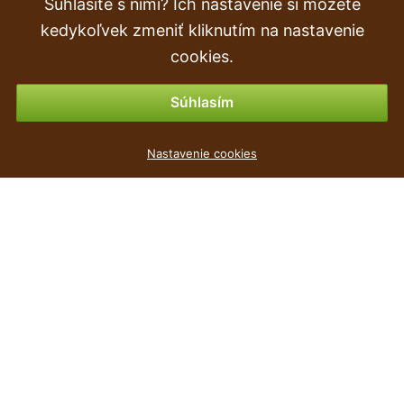
Súhlasíte s nimi? Ich nastavenie si môžete
Objednávka
kedykoľvek zmeniť kliknutím na nastavenie
Vrátenie tovaru & vrátenie peňazí
cookies.
Možnosti platby
Súhlasím
Květináč ORIENT bílý 12,8cm
Nastavenie cookies
0
€
,93