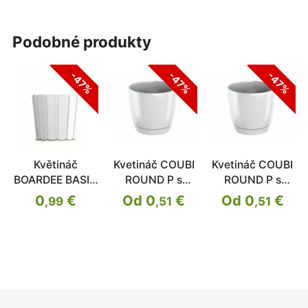
podobné produkty
-47%
-47%
-47%
Květináč
Kvetináč COUBI
Kvetináč COUBI
BOARDEE BASIC
ROUND P s
ROUND P s
bílý 14,4cm
miskou
miskou
0
€
Od 0
€
Od 0
€
,99
,51
,51