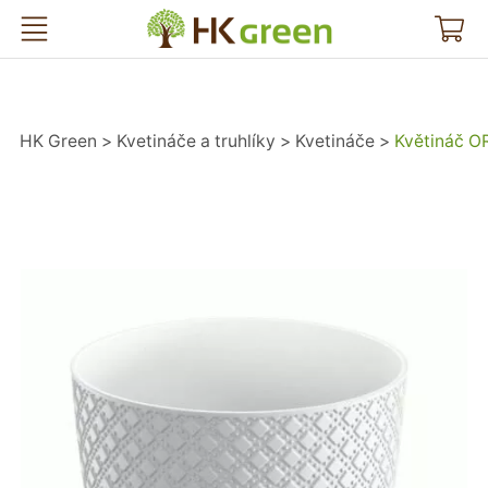
HK Green
HK Green
Kvetináče a truhlíky
Kvetináče
Květináč O