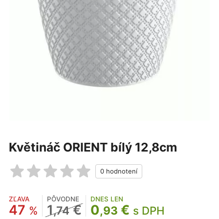
Květináč ORIENT bílý 12,8cm
ZĽAVA
PÔVODNE
DNES LEN
47
1
€
0
€
%
,74
,93
s DPH